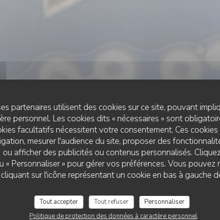
es partenaires utilisent des cookies sur ce site, pouvant impli
re personnel. Les cookies dits « nécessaires » sont obligatoire
kies facultatifs nécessitent votre consentement. Ces cookies 
gation, mesurer l'audience du site, proposer des fonctionnalité
 ou afficher des publicités ou contenus personnalisés. Clique
RESTAURANT MEXICAIN
•
PARIS
 ou « Personnaliser » pour gérer vos préférences. Vous pouvez 
MEXIIK MER ET TERRE
Mexiik Mer et Terr
liquant sur l'icône représentant un cookie en bas à gauche d
Tout accepter
Tout refuser
Personnaliser
RÉSERVER
Politique de protection des données à caractère personnel