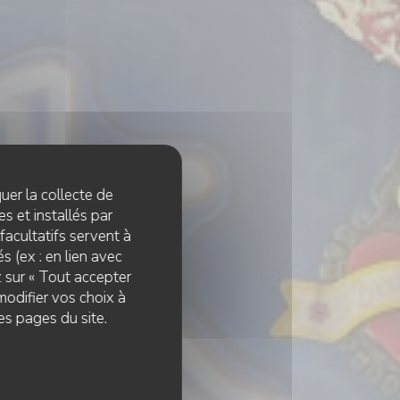
quer la collecte de
s et installés par
facultatifs servent à
s (ex : en lien avec
z sur « Tout accepter
modifier vos choix à
e
es pages du site.