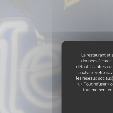
Le restaurant et s
données à caractè
défaut. D'autres coo
analyser votre navi
les réseaux sociaux)
», « Tout refuser »
tout moment en c